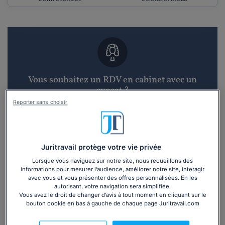
Vous souhaitez un RDV en cabinet avec un
avocat ?
Reporter sans choisir
Recevoir des devis d'avocats
3 devis en 48h
Juritravail protège votre vie privée
Lorsque vous naviguez sur notre site, nous recueillons des
informations pour mesurer l’audience, améliorer notre site, interagir
avec vous et vous présenter des offres personnalisées. En les
autorisant, votre navigation sera simplifiée.
Vous avez le droit de changer d’avis à tout moment en cliquant sur le
bouton cookie en bas à gauche de chaque page Juritravail.com
Vous souhaitez une consultation par
téléphone ?