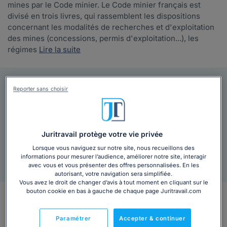
mines par le Code minier. Le Code minier français est
divisé en trois livres, qui rassemblent les dispositions
concernant les modalités de recherches et d'exploitation
des mines (concessions, permis d'exploitation...), les
régimes
Lire la suite
9,38€ HT
Reporter sans choisir
Votre Code minier au format PDF inclut :
Index clair et pratique
10 idées reçues en droit du travail
Juritravail protège votre vie privée
Lorsque vous naviguez sur notre site, nous recueillons des
Ajouter au panier
informations pour mesurer l’audience, améliorer notre site, interagir
avec vous et vous présenter des offres personnalisées. En les
autorisant, votre navigation sera simplifiée.
Vous avez le droit de changer d’avis à tout moment en cliquant sur le
bouton cookie en bas à gauche de chaque page Juritravail.com
En bref
Paramétrer
Accepter & continuer
Code minier
: les lieux où se trouvent en abondance des