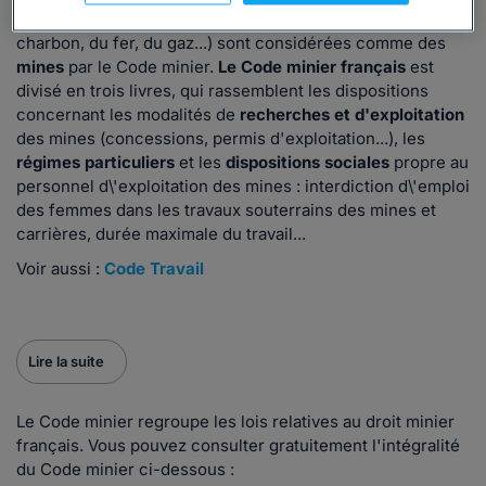
substances fossiles, minérales ou végétales (par ex. du
charbon, du fer, du gaz...) sont considérées comme des
mines
par le Code minier.
Le Code minier français
est
divisé en trois livres, qui rassemblent les dispositions
concernant les modalités de
recherches et d'exploitation
des mines (concessions, permis d'exploitation...), les
régimes particuliers
et les
dispositions sociales
propre au
personnel d\'exploitation des mines : interdiction d\'emploi
des femmes dans les travaux souterrains des mines et
carrières, durée maximale du travail...
Voir aussi :
Code Travail
Lire la suite
Le Code minier regroupe les lois relatives au droit minier
français. Vous pouvez consulter gratuitement l'intégralité
du Code minier ci-dessous :