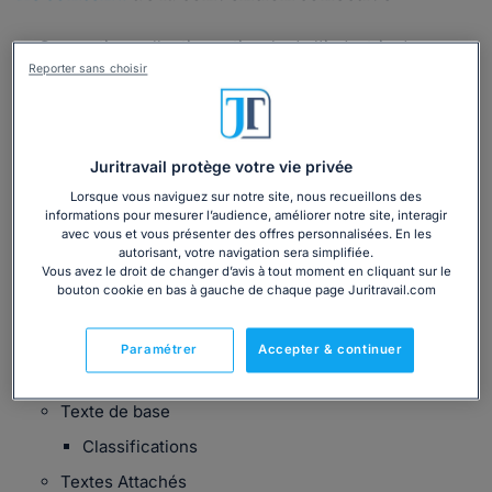
Convention collective nationale de l'industrie des
glaces, sorbets et crèmes glacées du 3 mars 2006
Reporter sans choisir
Texte de base
Convention collective nationale du 3 mars 2006
Juritravail protège votre vie privée
Textes Attachés
Lorsque vous naviguez sur notre site, nous recueillons des
Régime de prévoyance
informations pour mesurer l’audience, améliorer notre site, interagir
avec vous et vous présenter des offres personnalisées. En les
Textes Salaires
autorisant, votre navigation sera simplifiée.
Vous avez le droit de changer d’avis à tout moment en cliquant sur le
Salaires
bouton cookie en bas à gauche de chaque page Juritravail.com
Salaires
Salaires
Paramétrer
Accepter & continuer
Accord du 16 mars 2005 relatif aux classifications
Texte de base
Classifications
Textes Attachés