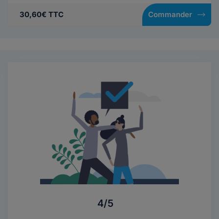
30,60€ TTC
Commander
4/5