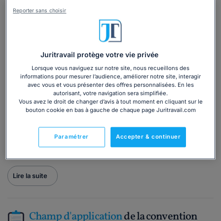
à l'ASF avant le 1er juillet 2004.
Reporter sans choisir
Vous trouverez ici les règles principales pour les salariés
mentionnées
dans la convention collective nationale des
sociétés financières et découvrirez si des dispositions
plus favorables au code du travail ont été prévues pour
Juritravail protège votre vie privée
vous.
Lorsque vous naviguez sur notre site, nous recueillons des
informations pour mesurer l’audience, améliorer notre site, interagir
La convention aborde divers sujets tels que :
avec vous et vous présenter des offres personnalisées. En les
autorisant, votre navigation sera simplifiée.
la
période d'essai
;
Vous avez le droit de changer d’avis à tout moment en cliquant sur le
les
grilles de salaires
;
bouton cookie en bas à gauche de chaque page Juritravail.com
les
indemnités de licenciemen
t ;
la
durée du travail
;
Paramétrer
Accepter & continuer
les
congés et RTT
;
etc.
Lire la suite
Champ d'application
de la convention