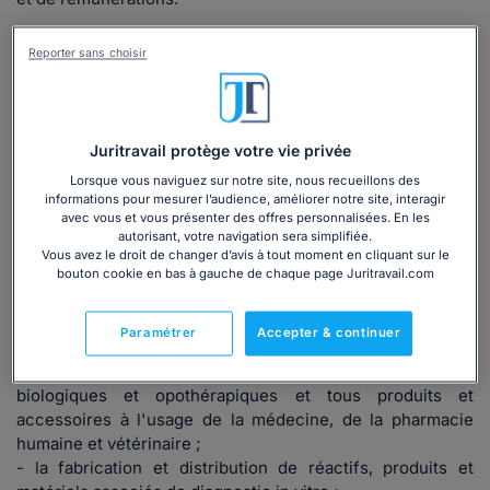
Reporter sans choisir
Lire la suite
Champ d'application
de la convention
Juritravail protège votre vie privée
collective
Lorsque vous naviguez sur notre site, nous recueillons des
informations pour mesurer l’audience, améliorer notre site, interagir
La
convention collective de la fabrication et du
avec vous et vous présenter des offres personnalisées. En les
autorisant, votre navigation sera simplifiée.
commerce des produits à usage pharmaceutique,
Vous avez le droit de changer d’avis à tout moment en cliquant sur le
parapharmaceutique ou vétérinaire (brochure JO
bouton cookie en bas à gauche de chaque page Juritravail.com
n°3063)
s'applique aux entreprises dont l’activité
principale consiste en:
Paramétrer
Accepter & continuer
- la fabrication de produits de droguerie pharmaceutique,
produits d'extraction végétale et animale, produits
biologiques et opothérapiques et tous produits et
accessoires à l'usage de la médecine, de la pharmacie
humaine et vétérinaire ;
- la fabrication et distribution de réactifs, produits et