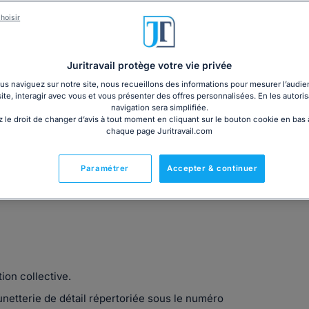
3€ TTC
cm)
Garantie à jour au 07
hoisir
Imprimé le jour de l'a
Livre + PDF
Expédition en 24/48h
Chronopost
20,05€ TTC
Juritravail protège votre vie privée
s naviguez sur notre site, nous recueillons des informations pour mesurer l’audie
site, interagir avec vous et vous présenter des offres personnalisées. En les autoris
navigation sera simplifiée.
 le droit de changer d’avis à tout moment en cliquant sur le bouton cookie en bas
chaque page Juritravail.com
Fabriqué en France
Paramétrer
Accepter & continuer
ion collective.
netterie de détail répertoriée sous le numéro