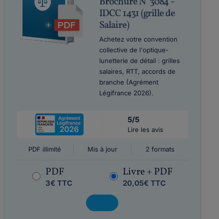
Brochure N°3084 -
IDCC 1431 (grille de
Salaire)
Achetez votre convention
collective de l'optique-
lunetterie de détail : grilles
salaires, RTT, accords de
branche (Agrément
Légifrance 2026).
5/5
Lire les avis
PDF illimité
Mis à jour
2 formats
PDF
Livre + PDF
3€ TTC
20,05€ TTC