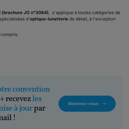
l
(brochure JO n°3084)
, s'applique à toutes catégories de
spécialisées d'
optique-lunetterie
de détail, à l'exception
M compris.
otre convention
+ recevez
les
Abonnez-vous
mise à jour
par
ail !