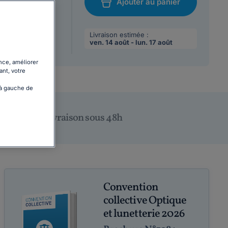
Ajouter au panier
/08/2026
chat
 max par
Livraison estimée :
ven. 14 août - lun. 17 août
nce, améliorer
ant, votre
 à gauche de
Livraison sous 48h
Convention
collective Optique
et lunetterie 2026