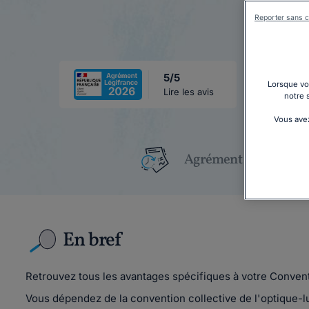
Reporter sans c
5/5
Lorsque vou
Lire les avis
notre 
Vous avez
Agrément Légifrance
En bref
Retrouvez tous les avantages spécifiques à votre Convent
Vous dépendez de la convention collective de l'optique-lu