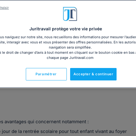
3€ TTC
cm)
Garantie à jour au 07
hoisir
Imprimé le jour de l'a
Livre + PDF
Expédition en 24/48h
Chronopost
30,60€ TTC
Juritravail protège votre vie privée
s naviguez sur notre site, nous recueillons des informations pour mesurer l’audie
site, interagir avec vous et vous présenter des offres personnalisées. En les autoris
navigation sera simplifiée.
 le droit de changer d’avis à tout moment en cliquant sur le bouton cookie en bas
chaque page Juritravail.com
Fabriqué en France
Paramétrer
Accepter & continuer
des avantages qui concernent notamment :
e jour de la rentrée scolaire pour tout enfant vivant au foyer