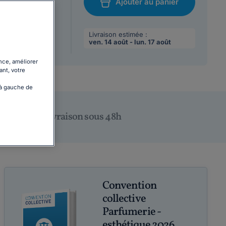
Ajouter au panier
/08/2026
chat
 max par
Livraison estimée :
ven. 14 août - lun. 17 août
nce, améliorer
ant, votre
 à gauche de
Livraison sous 48h
Convention
collective
Parfumerie -
esthétique 2026