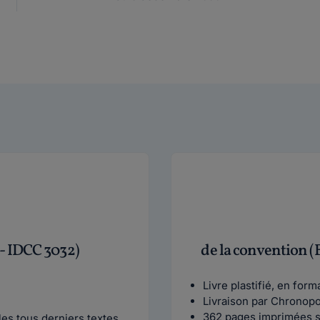
 - IDCC 3032)
de la convention (
Livre plastifié, en for
Livraison par Chronop
362 pages imprimées s
es tous derniers textes