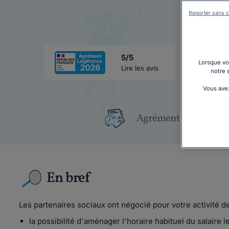
Reporter sans c
5/5
Lorsque vou
Lire les avis
notre 
Vous avez
Agrément Légifrance
En bref
Les partenaires sociaux ont négocié pour votre activité 
la possibilité d'aménager l'horaire habituel du salaire l