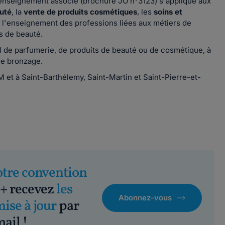
t enseignement associé (brochure JO n°3123) s'applique aux
auté
, la
vente de produits cosmétiques
, les
soins et
e l'enseignement des professions liées aux métiers de
ts de beauté.
l de parfumerie, de produits de beauté ou de cosmétique, à
 de bronzage.
OM et à Saint-Barthélemy, Saint-Martin et Saint-Pierre-et-
otre convention
+ recevez
les
Abonnez-vous
mise à jour
par
ail !