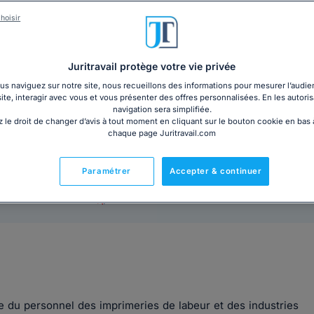
hoisir
PDF
Livre plastifié au form
3€ TTC
cm)
Garantie à jour au 07
Juritravail protège votre vie privée
Imprimé le jour de l'a
s naviguez sur notre site, nous recueillons des informations pour mesurer l’audie
Livre + PDF
Expédition en 24/48h
site, interagir avec vous et vous présenter des offres personnalisées. En les autoris
Chronopost
30,60€ TTC
navigation sera simplifiée.
 le droit de changer d’avis à tout moment en cliquant sur le bouton cookie en bas
chaque page Juritravail.com
Paramétrer
Accepter & continuer
Fabriqué en France
e du personnel des imprimeries de labeur et des industries