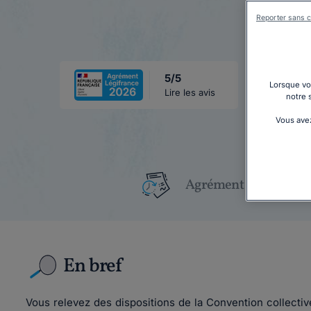
Reporter sans c
5/5
Lorsque vou
Lire les avis
notre 
Vous avez
Agrément Légifrance
En bref
Vous relevez des dispositions de la Convention collectiv