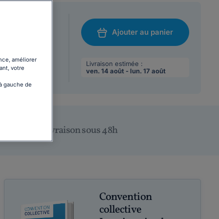
at A5 (21 x 14,8
Ajouter au panier
/08/2026
chat
nce, améliorer
 max par
Livraison estimée :
ant, votre
ven. 14 août - lun. 17 août
 à gauche de
Livraison sous 48h
Convention
collective