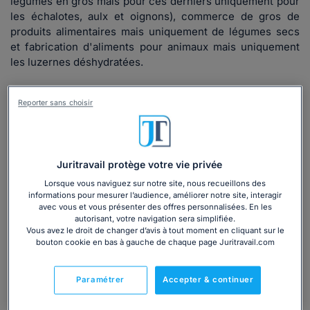
légumes en gros mais pour ces derniers uniquement pour
les échalotes, aulx et oignons), commerce de gros de
produits alimentaires mais uniquement de légumes secs
et fabrication d'aliments pour animaux mais uniquement
les luzernes déshydratées.
Elle s'applique sur le territoire national.
Reporter sans choisir
Lire la suite
Juritravail protège votre vie privée
Lorsque vous naviguez sur notre site, nous recueillons des
informations pour mesurer l’audience, améliorer notre site, interagir
avec vous et vous présenter des offres personnalisées. En les
autorisant, votre navigation sera simplifiée.
Vous avez le droit de changer d’avis à tout moment en cliquant sur le
bouton cookie en bas à gauche de chaque page Juritravail.com
Paramétrer
Accepter & continuer
Un accès à
votre convention collective
+
recevez
les alertes de mise à jour
par