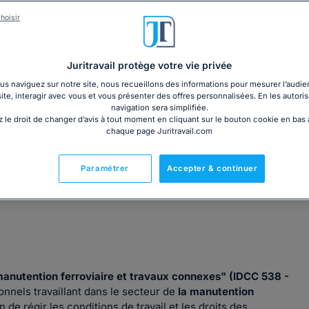
3€ TTC
cm)
Garantie à jour au 07
hoisir
Imprimé le jour de l'a
Livre + PDF
Expédition en 24/48h
Chronopost
30,60€ TTC
Juritravail protège votre vie privée
s naviguez sur notre site, nous recueillons des informations pour mesurer l’audie
site, interagir avec vous et vous présenter des offres personnalisées. En les autoris
navigation sera simplifiée.
 le droit de changer d’avis à tout moment en cliquant sur le bouton cookie en bas
chaque page Juritravail.com
Fabriqué en France
Paramétrer
Accepter & continuer
manutention ferroviaire et travaux connexes" (IDCC 538 -
onnels travaillant dans le secteur de
la manutention
 de régir les conditions de travail et les droits des