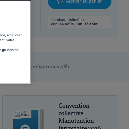
Ajouter au panier
/08/2026
chat
 max par
Livraison estimée :
ven. 14 août - lun. 17 août
nce, améliorer
ant, votre
 à gauche de
Livraison sous 48h
Convention
collective
Manutention
ferroviaire 2026