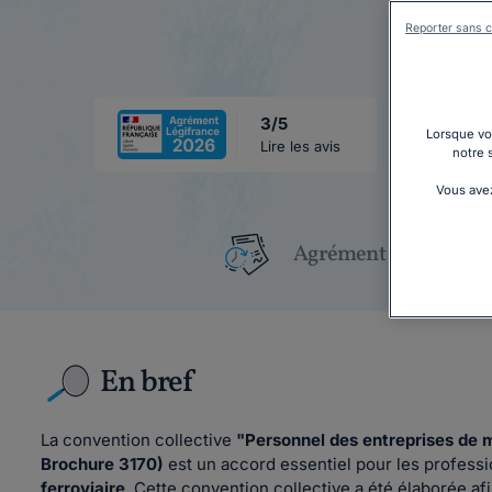
Reporter sans c
3/5
Lorsque vou
Lire les avis
notre 
Vous avez
Agrément Légifrance
En bref
La convention collective
"Personnel des entreprises de 
Brochure 3170)
est un accord essentiel pour les professi
ferroviaire
. Cette convention collective a été élaborée afin