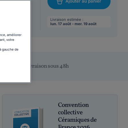
Ajouter au panier
/08/2026
chat
 max par
Livraison estimée :
lun. 17 août - mer. 19 août
nce, améliorer
ant, votre
 à gauche de
Livraison sous 48h
Convention
collective
Céramiques de
France 2026