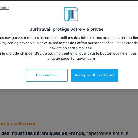
3€ TTC
cm)
Garantie à jour au 08
hoisir
Imprimé le jour de l'a
Livre + PDF
Expédition en 24/48h
Chronopost
30,60€ TTC
Juritravail protège votre vie privée
s naviguez sur notre site, nous recueillons des informations pour mesurer l’audie
site, interagir avec vous et vous présenter des offres personnalisées. En les autoris
navigation sera simplifiée.
 le droit de changer d’avis à tout moment en cliquant sur le bouton cookie en bas
chaque page Juritravail.com
Fabriqué en France
Paramétrer
Accepter & continuer
ntion collective.
 des industries céramiques de France
, répertoriée sous le