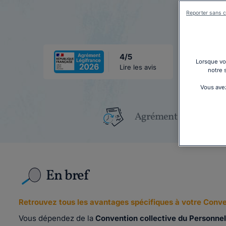
Reporter sans c
4/5
Lorsque vou
Lire les avis
notre 
Vous avez
Agrément Légifrance
En bref
Retrouvez tous les avantages spécifiques à votre Conve
Vous dépendez de la
Convention collective du Personnel