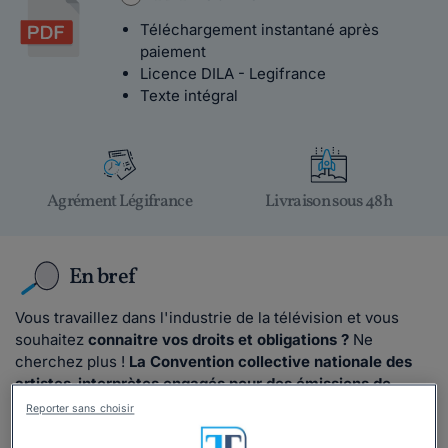
Téléchargement instantané après
paiement
Licence DILA - Legifrance
Texte intégral
Agrément Légifrance
Livraison sous 48h
En bref
Vous travaillez dans l'industrie de la télévision et vous
souhaitez
connaitre vos droits et obligations ?
Ne
cherchez plus !
La Convention collective nationale des
artistes-interprètes engagés pour des émissions de
télévision
est l'accord essentiel qui régule les conditions
Reporter sans choisir
de travail et les droits des professionnels du secteur de la