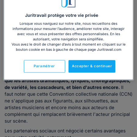
télévision.
La convention collective des artistes-interprètes dans les
Juritravail protège votre vie privée
émissions de télévision est spécifiquement conçue pour
régir les droits et les conditions de travail
des artistes
Lorsque vous naviguez sur notre site, nous recueillons des
informations pour mesurer l’audience, améliorer notre site, interagir
engagés pour apparaître dans des émissions de
avec vous et vous présenter des offres personnalisées. En les
télévision
entièrement réalisées et financées par un ou
autorisant, votre navigation sera simplifiée.
plusieurs employeurs.
Vous avez le droit de changer d’avis à tout moment en cliquant sur le
bouton cookie en bas à gauche de chaque page Juritravail.com
Cette convention s'applique également
aux artistes-
interprètes
engagés par des sociétés françaises pour des
Paramétrer
Accepter & continuer
émissions de télévision financées en partie par des
employeurs.
Elle couvre une large gamme d'artistes, tels
que les artistes dramatiques, lyriques, chorégraphiques,
de variété, les cascadeurs, et bien d'autres encore.
Il
faut noter que cette Convention collective nationale (CCN)
ne s'applique pas aux figurants, aux silhouettes, aux
artistes musiciens et encore moins aux acteurs de
complément qui remplacent brièvement l'acteur principal
sur scène.
Les partenaires sociaux ont négocié certains avantages