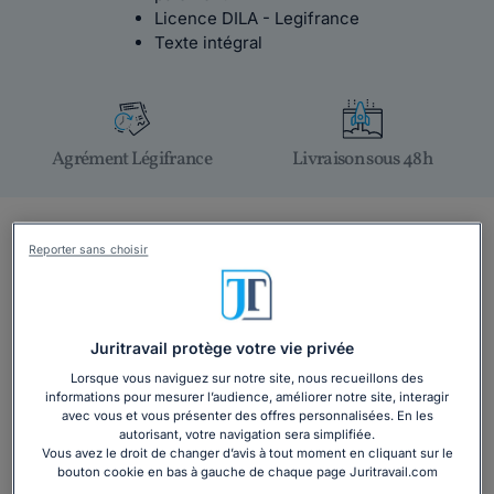
Licence DILA - Legifrance
Texte intégral
Agrément Légifrance
Livraison sous 48h
En bref
Reporter sans choisir
Retrouvez tous les avantages spécifiques à votre
Convention collective.
Vous dépendez de la convention collective des
Juritravail protège votre vie privée
universités et instituts catholiques de France répertoriée
Lorsque vous naviguez sur notre site, nous recueillons des
sous le numéro de
brochure n°3308
et l
'IDCC 2270.
informations pour mesurer l’audience, améliorer notre site, interagir
avec vous et vous présenter des offres personnalisées. En les
Elle s'applique sur tout le territoire national, en particulier
autorisant, votre navigation sera simplifiée.
dans les universités et instituts catholiques de l'Ouest,
Vous avez le droit de changer d’avis à tout moment en cliquant sur le
bouton cookie en bas à gauche de chaque page Juritravail.com
Lille, Lyon, Paris, Toulouse et dans les départements