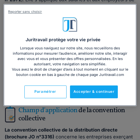
ces entreprises, quel que soit leur statut.
Reporter sans choisir
Les partenaires sociaux ont négocié certains avantages
pour votre activité, notamment :
une
prime d’ancienneté
dès 2 ans d’ancienneté ;
Juritravail protège votre vie privée
des
congés exceptionnels
pour événements familiaux,
tels qu'un mariage, une naissance ou le décès d'un
Lorsque vous naviguez sur notre site, nous recueillons des
membre de la famille ;
informations pour mesurer l’audience, améliorer notre site, interagir
avec vous et vous présenter des offres personnalisées. En les
les
conditions de gestion de la grossesse et des
autorisant, votre navigation sera simplifiée.
congés parentaux
...
Vous avez le droit de changer d’avis à tout moment en cliquant sur le
bouton cookie en bas à gauche de chaque page Juritravail.com
Lire la suite
Paramétrer
Accepter & continuer
Champ d'application
de la convention
collective
La convention collective de la distribution directe
(brochure JO n°3316)
concerne les entreprises exerçant