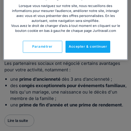
autre structure associative cynégétique ? Dans ce cas,
Lorsque vous naviguez sur notre site, nous recueillons des
informations pour mesurer l’audience, améliorer notre site, interagir
vous dépendez de la
Convention collective nationale des
avec vous et vous présenter des offres personnalisées. En les
personnels des structures associatives cynégétiques
du
autorisant, votre navigation sera simplifiée.
13 décembre 2007 (
IDCC n°2697
).
Vous avez le droit de changer d’avis à tout moment en cliquant sur le
bouton cookie en bas à gauche de chaque page Juritravail.com
Elle
s'applique aux salariés et aux employeurs
d'entreprises ou d’associations, quel que soit leur statut
,
Paramétrer
Accepter & continuer
ayant pour activité principale l’une des activités citées ci-
dessus.
Les partenaires sociaux ont négocié certains avantages
pour votre activité, notamment :
une
prime d’ancienneté
dès 3 ans d’ancienneté ;
des
congés exceptionnels pour événements familiaux
,
tels qu'un mariage, une naissance ou le décès d'un
membre de la famille ;
une
prime de fin d’année et une prime de rendement
.
Lire la suite