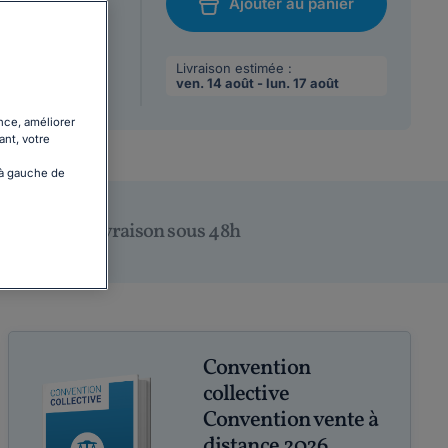
Ajouter au panier
/08/2026
chat
 max par
Livraison estimée :
ven. 14 août - lun. 17 août
nce, améliorer
ant, votre
 à gauche de
Livraison sous 48h
Convention
collective
Convention vente à
distance 2026