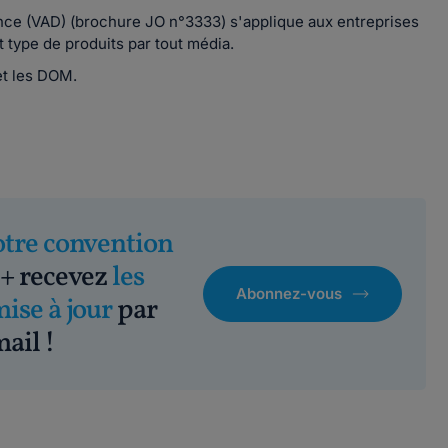
ance (VAD) (brochure JO n°3333) s'applique aux entreprises
t type de produits par tout média.
 et les DOM.
otre convention
+ recevez
les
Abonnez-vous
mise à jour
par
ail !