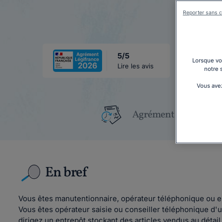
Reporter sans c
5/5
Lorsque vou
Lire les avis
notre 
Vous avez
Agrément Légifrance
En bref
Vous êtes manutentionnaire, opérateur téléphonique ou e
Vous êtes opérateur saisie ou conseiller téléphonique d'
dirigez un entrepôt stockant des articles vendus au détail 