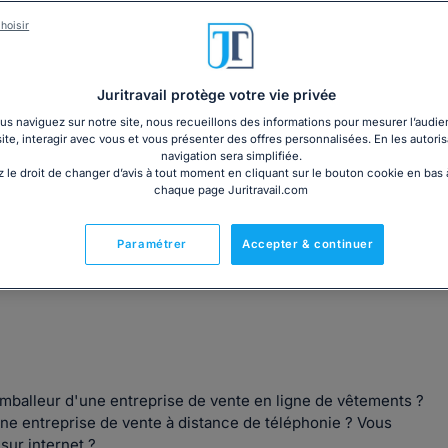
3€ TTC
cm)
Garantie à jour au 07
hoisir
Imprimé le jour de l'a
Livre + PDF
Expédition en 24/48h
Chronopost
30,60€ TTC
Juritravail protège votre vie privée
s naviguez sur notre site, nous recueillons des informations pour mesurer l’audie
site, interagir avec vous et vous présenter des offres personnalisées. En les autoris
navigation sera simplifiée.
 le droit de changer d’avis à tout moment en cliquant sur le bouton cookie en bas
chaque page Juritravail.com
Fabriqué en France
Paramétrer
Accepter & continuer
mballeur d'une entreprise de vente en ligne de vêtements ?
une entreprise de vente à distance de téléphonie ? Vous
sur internet ?