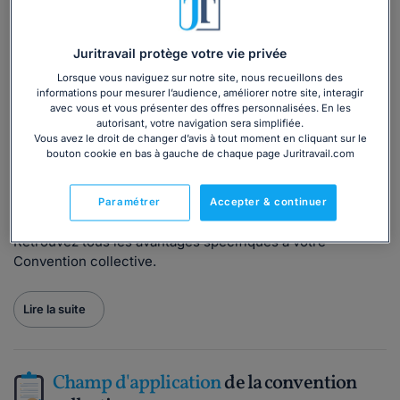
entreprises du secteur de la pêche qui emploient des
dockers professionnels.
Juritravail protège votre vie privée
Dans ce cas, vous dépendez de la
Convention collective
nationale unifiée ports et manutention
(brochure n°3375,
Lorsque vous naviguez sur notre site, nous recueillons des
informations pour mesurer l’audience, améliorer notre site, interagir
IDCC 3017).
avec vous et vous présenter des offres personnalisées. En les
Les partenaires sociaux ont négocié certains avantages
autorisant, votre navigation sera simplifiée.
Vous avez le droit de changer d’avis à tout moment en cliquant sur le
pour votre activité, notamment :
bouton cookie en bas à gauche de chaque page Juritravail.com
une
assurance prévoyance collective
;
les
durées des préavis
;
Paramétrer
Accepter & continuer
la
rémunération
...
Retrouvez tous les avantages spécifiques à votre
Convention collective.
Lire la suite
Champ d'application
de la convention