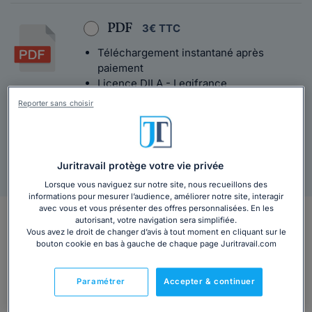
PDF
3€ TTC
Téléchargement instantané après
paiement
Licence DILA - Legifrance
Texte intégral
Reporter sans choisir
Juritravail protège votre vie privée
Agrément Légifrance
Livraison sous 48h
Lorsque vous naviguez sur notre site, nous recueillons des
informations pour mesurer l’audience, améliorer notre site, interagir
avec vous et vous présenter des offres personnalisées. En les
En bref
autorisant, votre navigation sera simplifiée.
Vous avez le droit de changer d’avis à tout moment en cliquant sur le
bouton cookie en bas à gauche de chaque page Juritravail.com
Retrouvez tous les avantages spécifiques à votre
Convention collective.
Paramétrer
Accepter & continuer
Vous travaillez en Martinique pour une entreprise réalisant
des ossatures métalliques pour le BTP ? Ou dans la