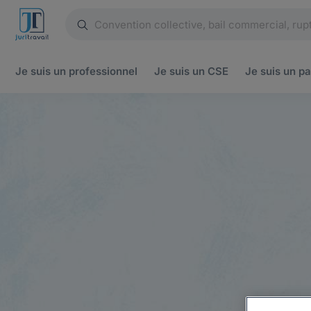
Je suis un
professionnel
Je suis un
CSE
Je suis un
pa