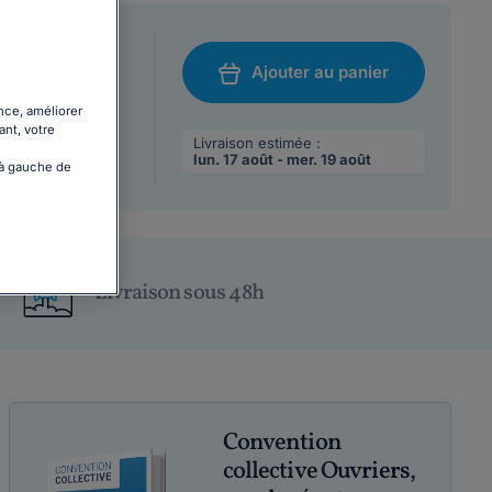
at A5 (21 x 14,8
Ajouter au panier
/08/2026
nce, améliorer
chat
ant, votre
 max par
Livraison estimée :
lun. 17 août - mer. 19 août
 à gauche de
Livraison sous 48h
Convention
collective Ouvriers,