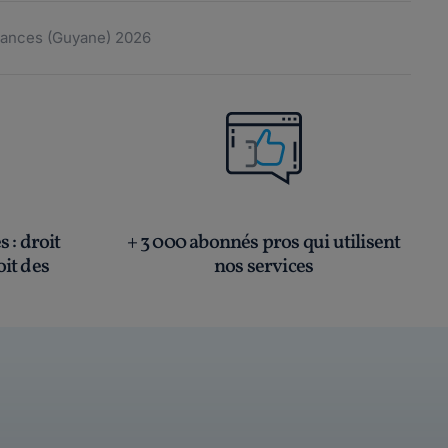
ulances (Guyane) 2026
és
: droit
+ 3 000 abonnés pros qui utilisent
oit des
nos services