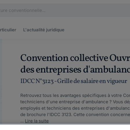
rticulier
L'actualité
juridique
Convention collective Ouvr
des entreprises d'ambulan
IDCC N°3123 - Grille de salaire en vigueur
Retrouvez tous les avantages spécifiques à votre Con
techniciens d'une entreprise d'ambulance ? Vous dép
employés et techniciens des entreprises d'ambulanc
de brochure l'IDCC 3123. Cette convention concerne
...
Lire la suite