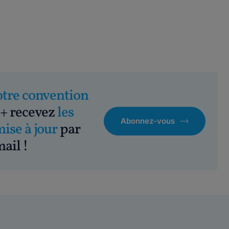
otre convention
+ recevez
les
Abonnez-vous
mise à jour
par
ail !