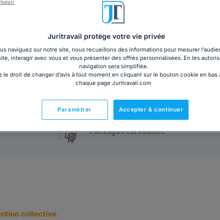
hoisir
PDF
Livre plastifié au form
3€ TTC
cm)
Juritravail protège votre vie privée
Garantie à jour au 08
s naviguez sur notre site, nous recueillons des informations pour mesurer l’audie
Imprimé le jour de l'a
site, interagir avec vous et vous présenter des offres personnalisées. En les autoris
Livre + PDF
Expédition en 24/48h
navigation sera simplifiée.
Chronopost
 le droit de changer d’avis à tout moment en cliquant sur le bouton cookie en bas
15,83€ TTC
chaque page Juritravail.com
Paramétrer
Accepter & continuer
Fabriqué en France
ntion collective.