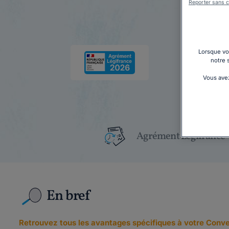
Reporter sans c
Lorsque vou
notre 
Vous avez
Agrément Légifrance
En bref
Retrouvez tous les avantages spécifiques à votre Conve