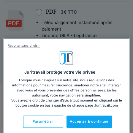
PDF
3€ TTC
Téléchargement instantané après
paiement
Licence DILA - Legifrance
Texte intégral
Reporter sans choisir
Juritravail protège votre vie privée
Agrément Légifrance
Livraison sous 48h
Lorsque vous naviguez sur notre site, nous recueillons des
informations pour mesurer l’audience, améliorer notre site, interagir
avec vous et vous présenter des offres personnalisées. En les
En bref
autorisant, votre navigation sera simplifiée.
Vous avez le droit de changer d’avis à tout moment en cliquant sur le
bouton cookie en bas à gauche de chaque page Juritravail.com
Retrouvez tous les avantages spécifiques à votre
Convention collective.
Paramétrer
Accepter & continuer
Vous travaillez en Guadeloupe pour une entreprise
réalisant des ossatures métalliques pour le BTP ? Ou dans