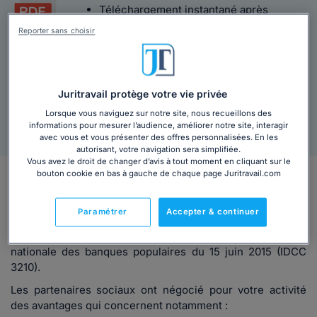
Téléchargement instantané après
paiement
Reporter sans choisir
Licence DILA - Legifrance
Texte intégral
Juritravail protège votre vie privée
Lorsque vous naviguez sur notre site, nous recueillons des
informations pour mesurer l’audience, améliorer notre site, interagir
Agrément Légifrance
Livraison sous 48h
avec vous et vous présenter des offres personnalisées. En les
autorisant, votre navigation sera simplifiée.
Vous avez le droit de changer d’avis à tout moment en cliquant sur le
bouton cookie en bas à gauche de chaque page Juritravail.com
En bref
Vous êtes salarié de la banque populaire ?
Paramétrer
Accepter & continuer
Dans ce cas, vous dépendez de la Convention collective
nationale
des banques populaires du 15 juin 2015
(IDCC
3210).
Les partenaires sociaux ont négocié pour votre activité
des avantages qui concernent notamment :