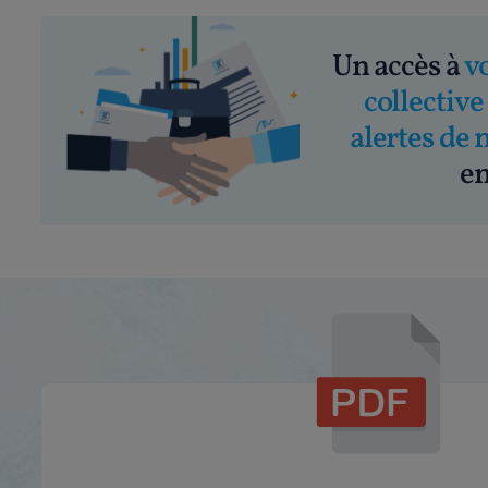
Un accès à
v
collective
alertes de 
em