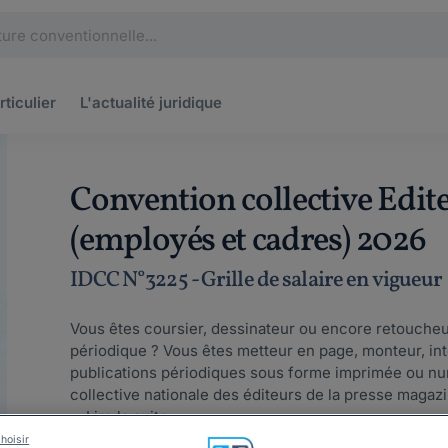
rticulier
L'actualité
juridique
Convention collective Edit
(employés et cadres) 2026
IDCC N°3225 - Grille de salaire en vigueur
Vous êtes coursier, dessinateur ou encore retoucheu
périodique ? Vous êtes metteur en page, monteur, in
publications périodiques sous forme imprimée ou n
collective nationale des éditeurs de la presse magaz
...
Lire la suite
hoisir