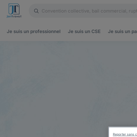
Je suis un
professionnel
Je suis un
CSE
Je suis un
pa
Reporter sans c