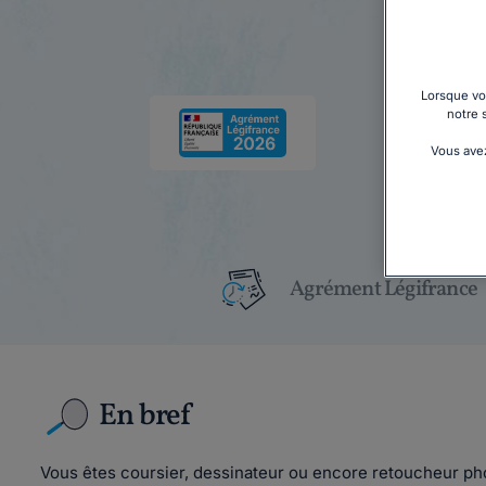
Lorsque vou
notre 
Vous avez
Agrément Légifrance
En bref
Vous êtes coursier, dessinateur ou encore retoucheur ph