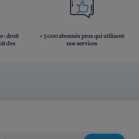
és
: droit
+ 3 000 abonnés pros qui utilisent
oit des
nos services