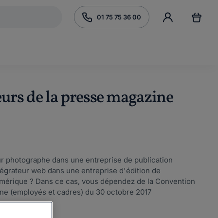
01 75 75 36 00
eurs de la presse magazine
r photographe dans une entreprise de publication
tégrateur web dans une entreprise d'édition de
umérique ? Dans ce cas, vous dépendez de la Convention
ine (employés et cadres) du 30 octobre 2017