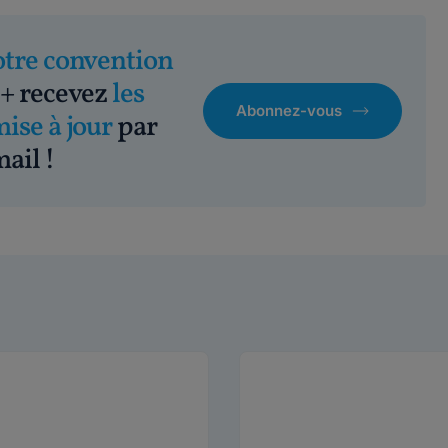
otre convention
+ recevez
les
Abonnez-vous
mise à jour
par
ail !