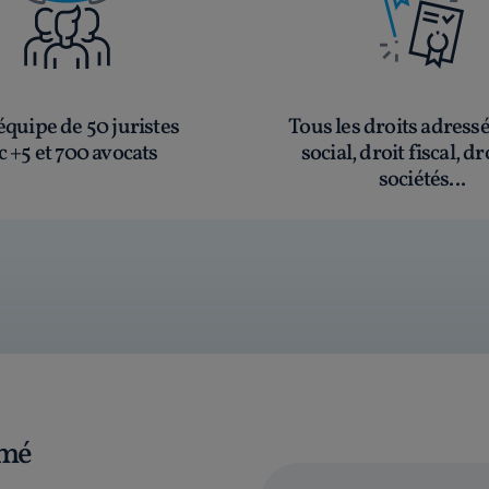
quipe de 50 juristes
Tous les droits adress
c +5 et 700 avocats
social, droit fiscal, dr
sociétés...
rmé