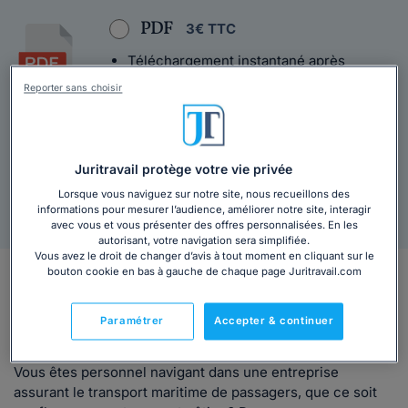
PDF
3€ TTC
Téléchargement instantané après
paiement
Reporter sans choisir
Licence DILA - Legifrance
Texte intégral
Juritravail protège votre vie privée
Lorsque vous naviguez sur notre site, nous recueillons des
informations pour mesurer l’audience, améliorer notre site, interagir
Agrément Légifrance
Livraison sous 48h
avec vous et vous présenter des offres personnalisées. En les
autorisant, votre navigation sera simplifiée.
Vous avez le droit de changer d’avis à tout moment en cliquant sur le
bouton cookie en bas à gauche de chaque page Juritravail.com
En bref
Retrouvez tous les avantages spécifiques à votre
Paramétrer
Accepter & continuer
Convention collective.
Vous êtes personnel navigant dans une entreprise
assurant le transport maritime de passagers, que ce soit