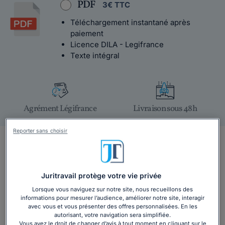
PDF
3€ TTC
Téléchargement instantané après
paiement
Licence DILA - Legifrance
Texte intégral
Agrément Légifrance
Livraison sous 48h
Reporter sans choisir
En bref
Vous travaillez dans une entreprise de presse régionale ou
Juritravail protège votre vie privée
départementale, quotidienne ou hebdomadaire ? Dans ce
cas, vous dépendez de la
convention collective de la
Lorsque vous naviguez sur notre site, nous recueillons des
informations pour mesurer l’audience, améliorer notre site, interagir
presse quotidienne et hebdomadaire en régions
(IDCC
avec vous et vous présenter des offres personnalisées. En les
3242)
autorisant, votre navigation sera simplifiée.
Vous avez le droit de changer d’avis à tout moment en cliquant sur le