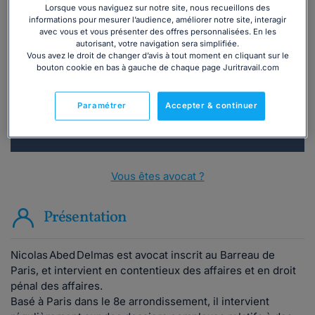
Lorsque vous naviguez sur notre site, nous recueillons des
informations pour mesurer l’audience, améliorer notre site, interagir
Vous souhaitez une consultation par
avec vous et vous présenter des offres personnalisées. En les
téléphone ?
autorisant, votre navigation sera simplifiée.
Vous avez le droit de changer d’avis à tout moment en cliquant sur le
bouton cookie en bas à gauche de chaque page Juritravail.com
Consulter immédiatement
Paramétrer
Accepter & continuer
ou appelez le
01 75 75 42 33
(8h à 21h du lundi au
vendredi)
Vous êtes avocat ?
Présentation
Nicolas Abed Delmas est avocat inscrit au Barreau de
Paris, et intervient en contentieux des affaires et en droit
pénal des affaires.
Basé à Paris dans le 8e arrondissement, il intervient