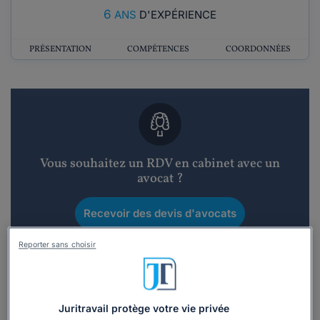
6
ANS
D'EXPÉRIENCE
PRÉSENTATION
COMPÉTENCES
COORDONNÉES
Vous souhaitez un RDV en cabinet avec un
avocat ?
Recevoir des devis d'avocats
Reporter sans choisir
3 devis en 48h
Juritravail protège votre vie privée