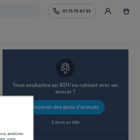
01 75 75 42 33
Vous souhaitez un RDV en cabinet avec un
avocat ?
Recevoir des devis d'avocats
3 devis en 48h
nce, améliorer
ant, votre