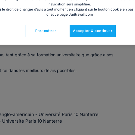
navigation sera simplifiée.
 le droit de changer d’avis à tout moment en cliquant sur le bouton cookie en bas
chaque page Juritravail.com
Paramétrer
Accepter & continuer
s, aussi bien en droit commercial, droit des baux commerciaux,
se, tant grâce à sa formation universitaire que grâce à ses
ce dans les meilleurs délais possibles.
 anglo-américain - Université Paris 10 Nanterre
 - Université Paris 10 Nanterre