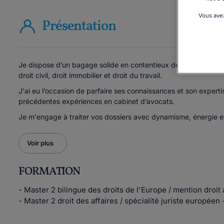
Vous avez
Présentation
Je dispose d’un bagage solide en contentieux de toutes nature
droit civil, droit immobilier et droit du travail.
J'ai eu l’occasion de parfaire ses connaissances et son experti
précédentes expériences en cabinet d’avocats.
Je m'engage à traiter vos dossiers avec dynamisme, énergie et 
Voir plus
FORMATION
- Master 2 bilingue des droits de l'Europe / mention droit
- Master 2 droit des affaires / spécialité juriste européen