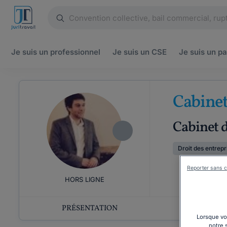
Je suis un
professionnel
Je suis un
CSE
Je suis un
pa
Cabine
Cabinet d
Droit des entrepr
Reporter sans c
HORS LIGNE
PRÉSENTATION
COMP
Lorsque vou
notre 