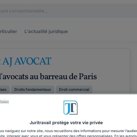
rticulier
L'actualité
juridique
t AJ AVOCAT
'avocats au barreau de Paris
ises
Droits fondamentaux
Droit commercial
hoisir
Juritravail protège votre vie privée
ÉTENCES
COORDONNÉES
s naviguez sur notre site, nous recueillons des informations pour mesurer l’audie
site, interagir avec vous et vous présenter des offres personnalisées. En les autoris