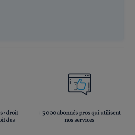
és
: droit
+ 3 000 abonnés pros qui utilisent
oit des
nos services