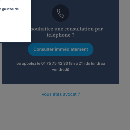
 à gauche de
Vous souhaitez une consultation par
téléphone ?
Consulter immédiatement
ou appelez le
01 75 75 42 33
(8h à 21h du lundi au
vendredi)
Vous êtes avocat ?