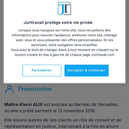
Vous souhaitez une consultation par
téléphone ?
Juritravail protège votre vie privée
Consulter immédiatement
Lorsque vous naviguez sur notre site, nous recueillons des
informations pour mesurer l’audience, améliorer notre site, interagir
avec vous et vous présenter des offres personnalisées. En les
ou appelez le
01 75 75 42 33
(8h à 21h du lundi au
autorisant, votre navigation sera simplifiée.
Vous avez le droit de changer d’avis à tout moment en cliquant sur le
vendredi)
bouton cookie en bas à gauche de chaque page Juritravail.com
Paramétrer
Accepter & continuer
Vous êtes avocat ?
Présentation
Maître Klervi ALIX
est avocate au barreau de Versailles,
où elle a prêté serment le 12 novembre 2018.
Elle assure auprès de ses clients un rôle de conseil et de
représentation en justice, intervenant à la fois en amont