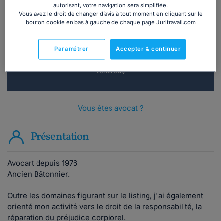
Vous souhaitez une consultation par
autorisant, votre navigation sera simplifiée.
téléphone ?
Vous avez le droit de changer d’avis à tout moment en cliquant sur le
bouton cookie en bas à gauche de chaque page Juritravail.com
Consulter immédiatement
Paramétrer
Accepter & continuer
ou appelez le
01 75 75 42 33
(8h à 21h du lundi au
vendredi)
Vous êtes avocat ?
Présentation
Avocart depuis 1976
Ancien Bâtonnier.
Outre les domaines figurant sur le listing, j'ai également
orienté mon activité vers le droit de la responsabilité, la
réparation du préjudice corpiorel.