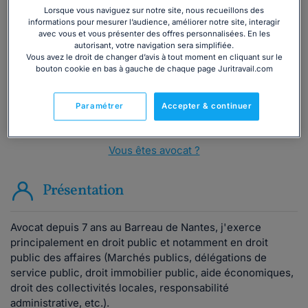
Vous souhaitez une consultation par
Lorsque vous naviguez sur notre site, nous recueillons des
téléphone ?
informations pour mesurer l’audience, améliorer notre site, interagir
avec vous et vous présenter des offres personnalisées. En les
autorisant, votre navigation sera simplifiée.
Consulter immédiatement
Vous avez le droit de changer d’avis à tout moment en cliquant sur le
bouton cookie en bas à gauche de chaque page Juritravail.com
ou appelez le
01 75 75 42 33
(8h à 21h du lundi au
vendredi)
Paramétrer
Accepter & continuer
Vous êtes avocat ?
Présentation
Avocat depuis 7 ans au Barreau de Nantes, j'exerce
principalement en droit public et notamment en droit
public des affaires (Marchés publics, délégations de
service public, droit immobilier public, aide économiques,
droit des collectivités locales, responsabilité
administrative, etc.).