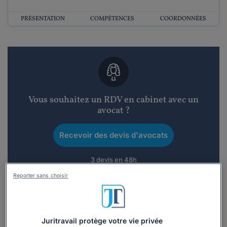
PRÉSENTATION
COMPÉTENCES
COORDONNÉES
Vous souhaitez un RDV en cabinet avec un
avocat ?
Recevoir des devis d'avocats
3 devis en 48h
Reporter sans choisir
Juritravail protège votre vie privée