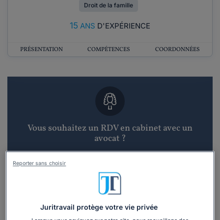
Droit de la famille
15
ANS
D'EXPÉRIENCE
PRÉSENTATION
COMPÉTENCES
COORDONNÉES
Vous souhaitez un RDV en cabinet avec un
avocat ?
Recevoir des devis d'avocats
Reporter sans choisir
3 devis en 48h
Juritravail protège votre vie privée