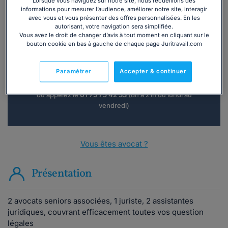
Lorsque vous naviguez sur notre site, nous recueillons des
informations pour mesurer l’audience, améliorer notre site, interagir
avec vous et vous présenter des offres personnalisées. En les
autorisant, votre navigation sera simplifiée.
Vous souhaitez une consultation par
Vous avez le droit de changer d’avis à tout moment en cliquant sur le
téléphone ?
bouton cookie en bas à gauche de chaque page Juritravail.com
Consulter immédiatement
Paramétrer
Accepter & continuer
ou appelez le
01 75 75 42 33
(8h à 21h du lundi au
vendredi)
Vous êtes avocat ?
Présentation
2 avocats seniors associées, 1 juriste, 2 assistantes
juridiques, couvrant efficacement toutes vos question
légales