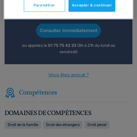
Paramétrer
Accepter & continuer
Vous souhaitez une consultation par
téléphone ?
Consulter immédiatement
ou appelez le
01 75 75 42 33
(8h à 21h du lundi au
vendredi)
Vous êtes avocat ?
Compétences
DOMAINES DE COMPÉTENCES
Droit de la famille
Droit des étrangers
Droit pénal