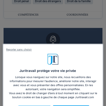
Droit pénal
Droit des étrangers
Droit de la famille
COMPÉTENCES
COORDONNÉES
Reporter sans choisir
Vous souhaitez un RDV en cabinet avec un
avocat ?
Recevoir des devis d'avocats
Juritravail protège votre vie privée
Lorsque vous naviguez sur notre site, nous recueillons des
3 devis en 48h
informations pour mesurer l’audience, améliorer notre site, interagir
avec vous et vous présenter des offres personnalisées. En les
autorisant, votre navigation sera simplifiée.
Vous avez le droit de changer d’avis à tout moment en cliquant sur le
bouton cookie en bas à gauche de chaque page Juritravail.com