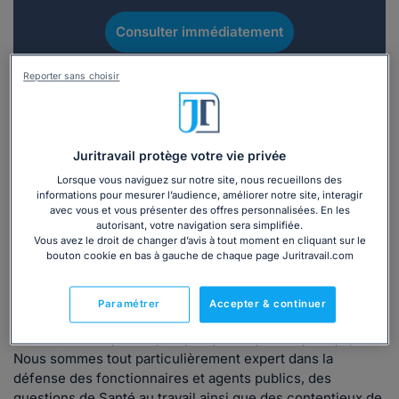
Consulter immédiatement
ou appelez le
01 75 75 42 33
(8h à 21h du lundi au
Reporter sans choisir
vendredi)
Juritravail protège votre vie privée
Vous êtes avocat ?
Lorsque vous naviguez sur notre site, nous recueillons des
informations pour mesurer l’audience, améliorer notre site, interagir
Présentation
avec vous et vous présenter des offres personnalisées. En les
autorisant, votre navigation sera simplifiée.
Vous avez le droit de changer d’avis à tout moment en cliquant sur le
bouton cookie en bas à gauche de chaque page Juritravail.com
La cabinet ATHON-PEREZ est composé d'avocats qui
mettent leur expérience et leur écoute au service de tous
ceux qui ont un litige avec l'administration (Etat, Hôpitaux,
Paramétrer
Accepter & continuer
Collectivités locales, Armée,...) ou avec un organisme
social (URSSAF, CIPAV, RSI, SSI, CNAV, CPAM, CAF,...).
Nous sommes tout particulièrement expert dans la
défense des fonctionnaires et agents publics, des
questions de Santé au travail ainsi que des contentieux de