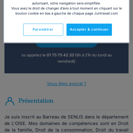
autorisant, votre navigation sera simplifiée.
Vous avez le droit de changer d’avis à tout moment en cliquant sur le
bouton cookie en bas à gauche de chaque page Juritravail.com
Vous souhaitez une consultation par
téléphone ?
Paramétrer
Accepter & continuer
Consulter immédiatement
ou appelez le
01 75 75 42 33
(8h à 21h du lundi au
vendredi)
Vous êtes avocat ?
Présentation
Je suis inscrit au Barreau de SENLIS dans le département
de L'OISE. Mes domaines de compétences sont en Droit
de la famille, Droit de la consommation, Droit du travail