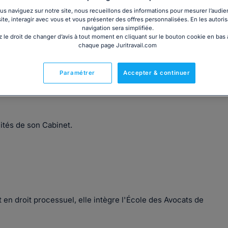
s naviguez sur notre site, nous recueillons des informations pour mesurer l’audie
site, interagir avec vous et vous présenter des offres personnalisées. En les autoris
navigation sera simplifiée.
 le droit de changer d’avis à tout moment en cliquant sur le bouton cookie en bas
chaque page Juritravail.com
t principalement en droit de la construction,
Maître Marie
taller, de façon indépendante, au début de l'année 2016.
Paramétrer
Accepter & continuer
 en matière de
droit des personnes
et de la
famille
mais
alités de son Cabinet.
 en droit processuel, elle intègre l'École des Avocats de