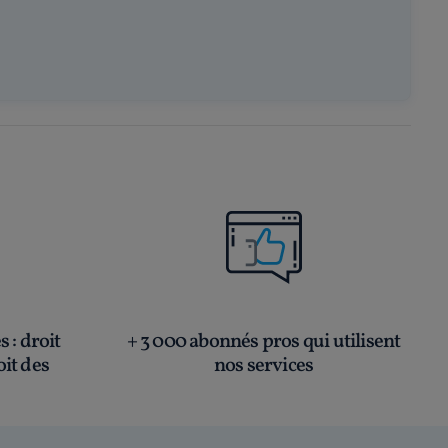
és
: droit
+ 3 000 abonnés pros qui utilisent
oit des
nos services