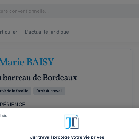
rticulier
L'actualité
juridique
 Marie BAISY
u barreau de Bordeaux
roit de la famille
Droit du travail
XPÉRIENCE
hoisir
ÉTENCES
COORDONNÉES
Juritravail protège votre vie privée