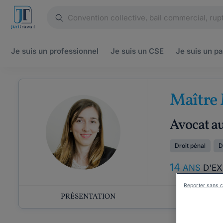
Je suis un
professionnel
Je suis un
CSE
Je suis un
pa
Maître
Avocat a
Droit pénal
D
14
ANS
D'E
Reporter sans c
PRÉSENTATION
COMP