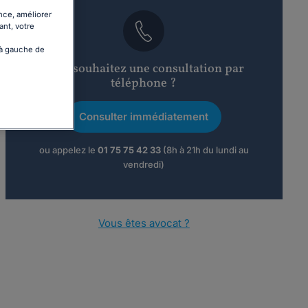
nce, améliorer
ant, votre
 à gauche de
Vous souhaitez une consultation par
téléphone ?
Consulter immédiatement
ou appelez le
01 75 75 42 33
(8h à 21h du lundi au
vendredi)
Vous êtes avocat ?