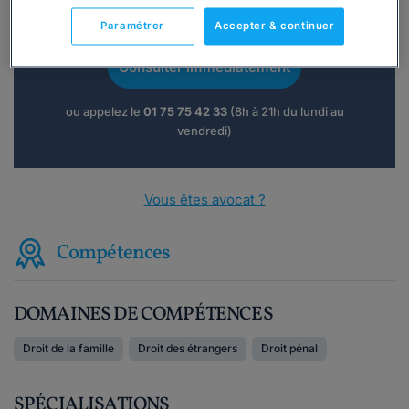
Vous souhaitez une consultation par
téléphone ?
Paramétrer
Accepter & continuer
Consulter immédiatement
ou appelez le
01 75 75 42 33
(8h à 21h du lundi au
vendredi)
Vous êtes avocat ?
Compétences
DOMAINES DE COMPÉTENCES
Droit de la famille
Droit des étrangers
Droit pénal
SPÉCIALISATIONS