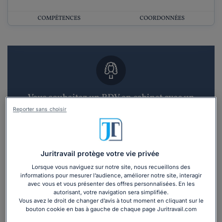
COMPÉTENCES
COORDONNÉES
Vous souhaitez un RDV en cabinet avec un
avocat ?
Reporter sans choisir
Recevoir des devis d'avocats
Juritravail protège votre vie privée
3 devis en 48h
Lorsque vous naviguez sur notre site, nous recueillons des
informations pour mesurer l’audience, améliorer notre site, interagir
avec vous et vous présenter des offres personnalisées. En les
autorisant, votre navigation sera simplifiée.
Vous avez le droit de changer d’avis à tout moment en cliquant sur le
bouton cookie en bas à gauche de chaque page Juritravail.com