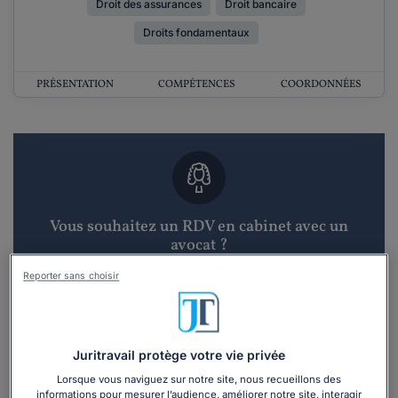
Droit des assurances
Droit bancaire
Droits fondamentaux
PRÉSENTATION
COMPÉTENCES
COORDONNÉES
Vous souhaitez un RDV en cabinet avec un
avocat ?
Reporter sans choisir
Recevoir des devis d'avocats
3 devis en 48h
Juritravail protège votre vie privée
Lorsque vous naviguez sur notre site, nous recueillons des
informations pour mesurer l’audience, améliorer notre site, interagir