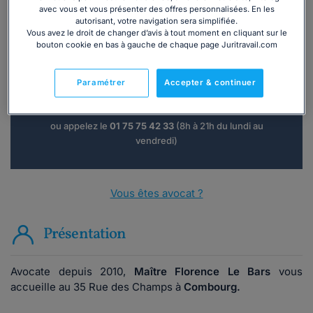
avec vous et vous présenter des offres personnalisées. En les
autorisant, votre navigation sera simplifiée.
Vous avez le droit de changer d’avis à tout moment en cliquant sur le
Vous souhaitez une consultation par
bouton cookie en bas à gauche de chaque page Juritravail.com
téléphone ?
Paramétrer
Accepter & continuer
Consulter immédiatement
ou appelez le
01 75 75 42 33
(8h à 21h du lundi au
vendredi)
Vous êtes avocat ?
Présentation
Avocate depuis 2010,
Maître Florence Le Bars
vous
accueille au 35 Rue des Champs à
Combourg.