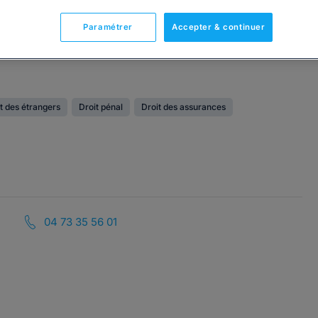
Paramétrer
Accepter & continuer
t des étrangers
Droit pénal
Droit des assurances
04 73 35 56 01