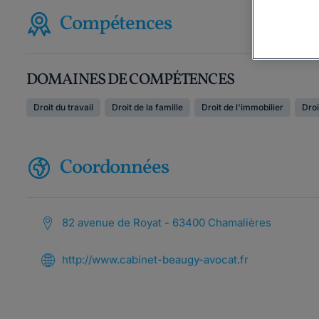
Compétences
DOMAINES DE COMPÉTENCES
Droit du travail
Droit de la famille
Droit de l'immobilier
Droi
Coordonnées
82 avenue de Royat - 63400 Chamalières
http://www.cabinet-beaugy-avocat.fr