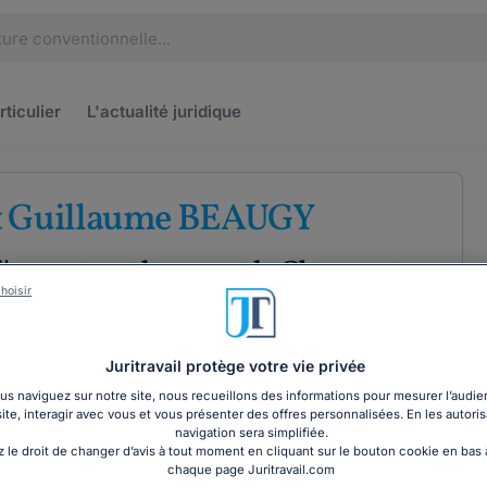
rticulier
L'actualité
juridique
t Guillaume BEAUGY
'avocats au barreau de Clermont-
hoisir
e
Droit pénal
Droit du travail
Juritravail protège votre vie privée
s naviguez sur notre site, nous recueillons des informations pour mesurer l’audie
site, interagir avec vous et vous présenter des offres personnalisées. En les autoris
COORDONNÉES
navigation sera simplifiée.
 le droit de changer d’avis à tout moment en cliquant sur le bouton cookie en bas
chaque page Juritravail.com