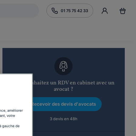
01 75 75 42 33
Vous souhaitez un RDV en cabinet avec un
avocat ?
Recevoir des devis d'avocats
nce, améliorer
ant, votre
3 devis en 48h
 à gauche de