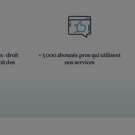
és
: droit
+ 3 000 abonnés pros qui utilisent
oit des
nos services