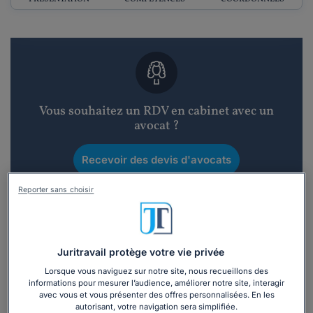
Vous souhaitez un RDV en cabinet avec un
avocat ?
Recevoir des devis d'avocats
Reporter sans choisir
3 devis en 48h
Juritravail protège votre vie privée
Lorsque vous naviguez sur notre site, nous recueillons des
informations pour mesurer l’audience, améliorer notre site, interagir
Vous souhaitez une consultation par
avec vous et vous présenter des offres personnalisées. En les
téléphone ?
autorisant, votre navigation sera simplifiée.