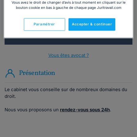
Vous avez le droit de changer d’avis à tout moment en cliquant sur le
bouton cookie en bas à gauche de chaque page Juritravail.com
Consulter immédiatement
Paramétrer
Accepter & continuer
ou appelez le
01 75 75 42 33
(8h à 21h du lundi au
vendredi)
Vous êtes avocat ?
Présentation
Le cabinet vous conseille sur de nombreux domaines du
droit.
Nous vous proposons un
rendez-vous sous 24h
.