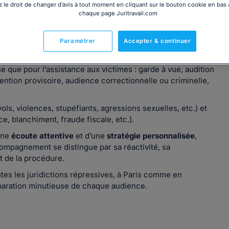
 le droit de changer d’avis à tout moment en cliquant sur le bouton cookie en bas
chaque page Juritravail.com
Paramétrer
Accepter & continuer
, consacre son activité exclusive au
droit pénal
. Il intervient
e que pour l’assistance aux victimes : garde à vue, audition
tention provisoire, audience correctionnelle ou criminelle,
ols, violences, stupéfiants, agressions sexuelles, etc.) et
, blanchiment, fraude fiscale, etc.).
’une
écoute attentive
et d’une
stratégie personnalisée
,
ompagnement se distingue par sa réactivité, sa
t de la procédure.
tes les juridictions répressives, à Paris comme en
éparation minutieuse de chaque audience.