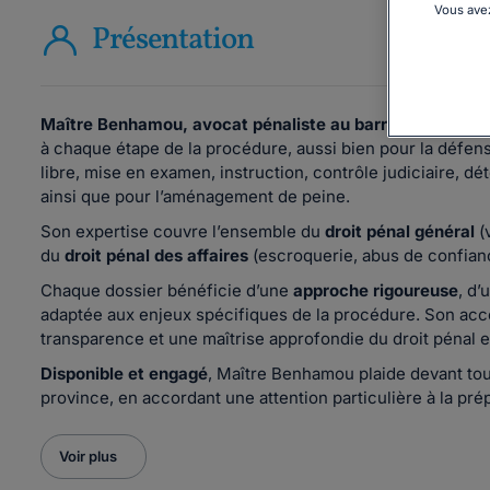
Vous avez
Présentation
Maître Benhamou, avocat pénaliste au barreau de Paris
à chaque étape de la procédure, aussi bien pour la défens
libre, mise en examen, instruction, contrôle judiciaire, dé
ainsi que pour l’aménagement de peine.
Son expertise couvre l’ensemble du
droit pénal général
(v
du
droit pénal des affaires
(escroquerie, abus de confiance
Chaque dossier bénéficie d’une
approche rigoureuse
, d
adaptée aux enjeux spécifiques de la procédure. Son acc
transparence et une maîtrise approfondie du droit pénal e
Disponible et engagé
, Maître Benhamou plaide devant tou
province, en accordant une attention particulière à la pr
Voir plus