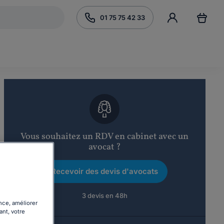
01 75 75 42 33
Vous souhaitez un RDV en cabinet avec un
avocat ?
Recevoir des devis d'avocats
3 devis en 48h
nce, améliorer
ant, votre