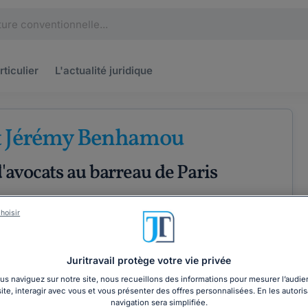
rticulier
L'actualité
juridique
t Jérémy Benhamou
'avocats au barreau de Paris
hoisir
PÉRIENCE
Juritravail protège votre vie privée
ÉTENCES
COORDONNÉES
s naviguez sur notre site, nous recueillons des informations pour mesurer l’audie
site, interagir avec vous et vous présenter des offres personnalisées. En les autoris
navigation sera simplifiée.