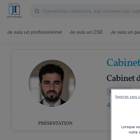
Je suis un
professionnel
Je suis un
CSE
Je suis un
pa
Cabine
Cabinet d
Droit pénal
Reporter sans c
4
ANS
D'EX
PRÉSENTATION
COMP
Lorsque vou
notre 