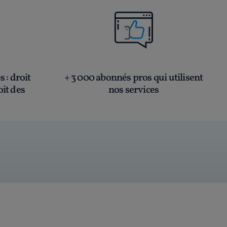
és
: droit
+ 3 000 abonnés pros qui utilisent
oit des
nos services