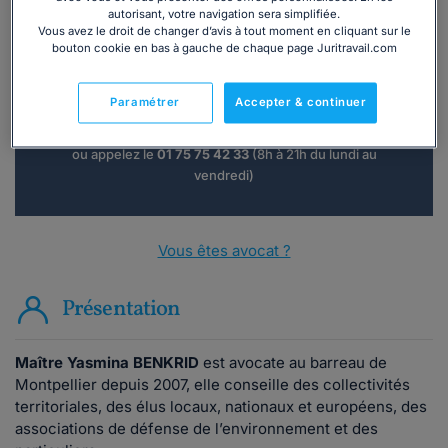
autorisant, votre navigation sera simplifiée.
Vous souhaitez une consultation par
Vous avez le droit de changer d’avis à tout moment en cliquant sur le
bouton cookie en bas à gauche de chaque page Juritravail.com
téléphone ?
Paramétrer
Accepter & continuer
Consulter immédiatement
ou appelez le
01 75 75 42 33
(8h à 21h du lundi au
vendredi)
Vous êtes avocat ?
Présentation
Maître Yasmina BENKRID
est avocate au barreau de
Montpellier depuis 2007, elle conseille des collectivités
territoriales, des élus locaux, nationaux et européens, des
associations de défense de l’environnement et des