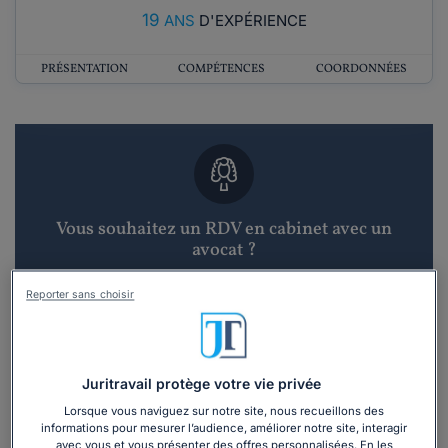
19
ANS
D'EXPÉRIENCE
PRÉSENTATION
COMPÉTENCES
COORDONNÉES
Vous souhaitez un RDV en cabinet avec un
avocat ?
Reporter sans choisir
Recevoir des devis d'avocats
3 devis en 48h
Juritravail protège votre vie privée
Lorsque vous naviguez sur notre site, nous recueillons des
informations pour mesurer l’audience, améliorer notre site, interagir
avec vous et vous présenter des offres personnalisées. En les