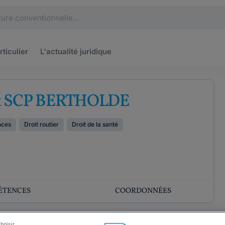
rticulier
L'actualité
juridique
t SCP BERTHOLDE
nces
Droit routier
Droit de la santé
ÉTENCES
COORDONNÉES
hoisir