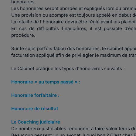
honoraires.
Les honoraires seront abordés et expliqués lors du premi
Une provision ou acompte est toujours appelé en début d
La totalité de l'honoraire devra être réglé avant les plaidoi
En cas de difficultés financières, il est possible d’é
procédure.
Sur le sujet parfois tabou des honoraires, le cabinet appo
facturation appliqué afin de privilégier le maximum de tr
Le Cabinet pratique les types d'honoraires suivants :
Honoraire « au temps passé » :
Honoraire forfaitaire :
Honoraire de résultat
Le Coaching judiciaire
De nombreux justiciables renoncent à faire valoir leurs d
Beaucoup pensent : « un avocat, à quoi bon ? C’est cher Et