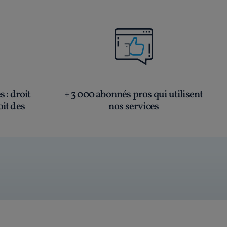
és
: droit
+ 3 000 abonnés pros qui utilisent
oit des
nos services