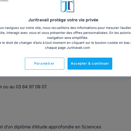
Juritravail protège votre vie privée
s naviguez sur notre site, nous recueillons des informations pour mesurer l’audie
iation, le Cabinet BERTHOLDE a toujours eu pour vocation de
site, interagir avec vous et vous présenter des offres personnalisées. En les autoris
navigation sera simplifiée.
 le droit de changer d’avis à tout moment en cliquant sur le bouton cookie en bas
our chacun d’entre nous.
chaque page Juritravail.com
Paramétrer
Accepter & continuer
voiture de Besançon :
 ou au 03 84 97 09 07.
et d’un diplôme d’étude approfondie en Sciences