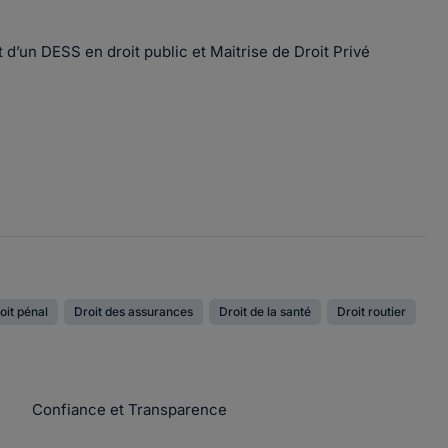
t d’un DESS en droit public et Maitrise de Droit Privé
oit pénal
Droit des assurances
Droit de la santé
Droit routier
Confiance et Transparence