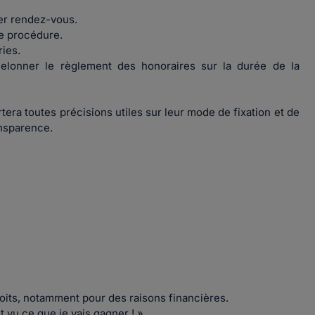
er rendez-vous.
e procédure.
ries.
chelonner le règlement des honoraires sur la durée de la
rtera toutes précisions utiles sur leur mode de fixation et de
ansparence.
roits, notamment pour des raisons financières.
 vu ce que je vais gagner ! »