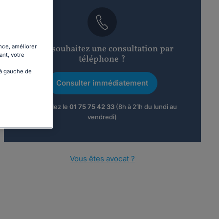
Vous souhaitez une consultation par
nce, améliorer
ant, votre
téléphone ?
 à gauche de
Consulter immédiatement
ou appelez le
01 75 75 42 33
(8h à 21h du lundi au
vendredi)
Vous êtes avocat ?