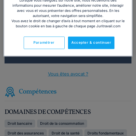
Lorsque vous naviguez sur notre site, nous recueillons des
informations pour mesurer l’audience, améliorer notre site, interagir
Vous souhaitez une consultation par
avec vous et vous présenter des offres personnalisées. En les
téléphone ?
autorisant, votre navigation sera simplifiée.
Vous avez le droit de changer d’avis à tout moment en cliquant sur le
bouton cookie en bas à gauche de chaque page Juritravail.com
Consulter immédiatement
Paramétrer
Accepter & continuer
ou appelez le
01 75 75 42 33
(8h à 21h du lundi au
vendredi)
Vous êtes avocat ?
Compétences
DOMAINES DE COMPÉTENCES
Droit bancaire
Droit de la consommation
Droit des assurances
Droit de la santé
Droits fondamentaux