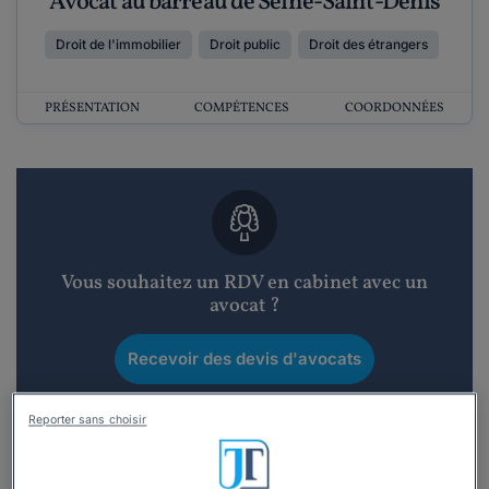
Avocat au barreau de Seine-Saint-Denis
Droit de l'immobilier
Droit public
Droit des étrangers
PRÉSENTATION
COMPÉTENCES
COORDONNÉES
Vous souhaitez un RDV en cabinet avec un
avocat ?
Recevoir des devis d'avocats
3 devis en 48h
Reporter sans choisir