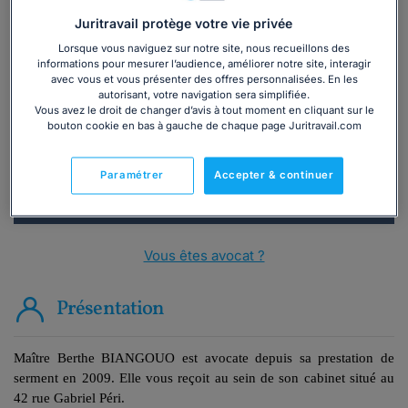
Juritravail protège votre vie privée
Lorsque vous naviguez sur notre site, nous recueillons des
Vous souhaitez une consultation par
informations pour mesurer l’audience, améliorer notre site, interagir
téléphone ?
avec vous et vous présenter des offres personnalisées. En les
autorisant, votre navigation sera simplifiée.
Vous avez le droit de changer d’avis à tout moment en cliquant sur le
Consulter immédiatement
bouton cookie en bas à gauche de chaque page Juritravail.com
ou appelez le
01 75 75 42 33
(8h à 21h du lundi au
Paramétrer
Accepter & continuer
vendredi)
Vous êtes avocat ?
Présentation
Maître Berthe BIANGOUO est avocate depuis sa prestation de
serment en 2009. Elle vous reçoit au sein de son cabinet situé au
42 rue Gabriel Péri.