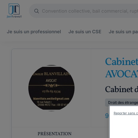
Je suis un
professionnel
Je suis un
CSE
Je suis un
pa
Cabine
AVOCA
Cabinet d
Droit des étrang
Reporter sans c
9
ANS
D'EX
PRÉSENTATION
COMP