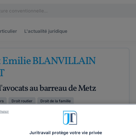
rticulier
L'actualité
juridique
t Emilie BLANVILLAIN
T
'avocats au barreau de Metz
ers
Droit routier
Droit de la famille
hoisir
PÉRIENCE
ÉTENCES
COORDONNÉES
Juritravail protège votre vie privée