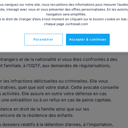
s naviguez sur notre site, nous recueillons des informations pour mesurer l’audie
site, interagir avec vous et vous présenter des offres personnalisées. En les autoris
navigation sera simplifiée.
 le droit de changer d’avis à tout moment en cliquant sur le bouton cookie en bas
chaque page Juritravail.com
Paramétrer
Accepter & continuer
droit des étrangers et de la nationalité, en droit pénal, en
rangers et de la nationalité si vous êtes confrontés à des
et familiale, à l’OQTF, aux demandes de régularisations,
r les infractions délictuelles ou criminelles. Elle vous
tratives, quel que soit votre statut. Cette avocate conseille
s activités. Elle assure en outre votre défense en cas
à une extradition ou à un refus en cas de peine capitale.
ance en droit de la famille ainsi que sur les
encore de la résidence des enfants.
dossiers relatifs à la détention d’armes, à l’importation,