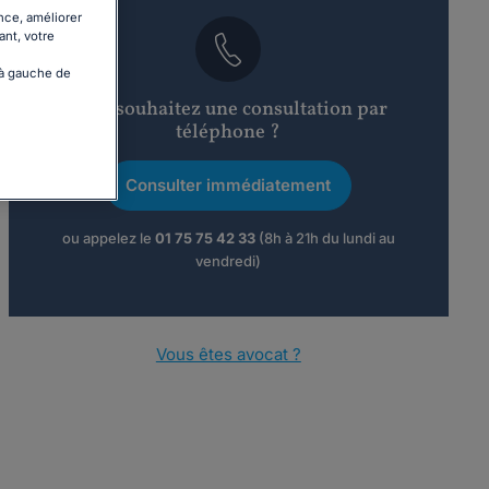
nce, améliorer
ant, votre
 à gauche de
Vous souhaitez une consultation par
téléphone ?
Consulter immédiatement
ou appelez le
01 75 75 42 33
(8h à 21h du lundi au
vendredi)
Vous êtes avocat ?