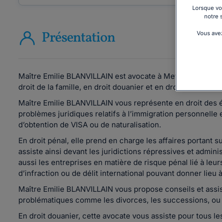
Lorsque vou
notre 
Présentation
Vous avez
Maître Emilie BLANVILLAIN est avocate à Metz et exerce en 
droit de la famille, en droit douanier et en droit routier.
Maître Emilie BLANVILLAIN vous représente en droit des ét
problèmes juridiques relatifs à l’immigration personnelle 
d’obtention de VISA ou de naturalisation.
En droit pénal, elle prend en charge les affaires portant su
assiste ainsi devant les juridictions répressives et adminis
aussi les entreprises en matière de risque pénal lié à leur
d’infraction ou de délit international pouvant donner lieu 
Maître Emilie BLANVILLAIN vous propose conseils et assist
problématiques comme les divorces, les successions, ou 
En droit douanier, cette avocate vous assiste pour tous les 