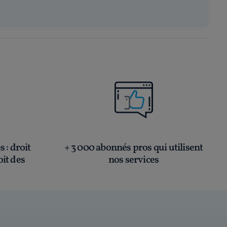
és
: droit
+ 3 000 abonnés pros qui utilisent
oit des
nos services