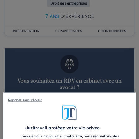
Droit des entreprises
7
ANS
D'EXPÉRIENCE
PRÉSENTATION
COMPÉTENCES
COORDONNÉES
Vous souhaitez un RDV en cabinet avec un
avocat ?
Reporter sans choisir
Recevoir des devis d'avocats
3 devis en 48h
Juritravail protège votre vie privée
Lorsque vous naviguez sur notre site, nous recueillons des