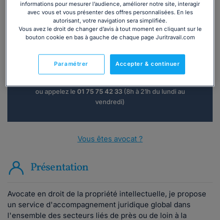
informations pour mesurer l’audience, améliorer notre site, interagir
avec vous et vous présenter des offres personnalisées. En les
autorisant, votre navigation sera simplifiée.
Vous avez le droit de changer d’avis à tout moment en cliquant sur le
Vous souhaitez une consultation par
bouton cookie en bas à gauche de chaque page Juritravail.com
téléphone ?
Paramétrer
Accepter & continuer
Consulter immédiatement
ou appelez le
01 75 75 42 33
(8h à 21h du lundi au
vendredi)
Vous êtes avocat ?
Présentation
Avocate en droit de la propriété intellectuelle, je propose
un service d'accompagnement juridique global dans
l'ensemble des secteurs liés de près ou de loin à la