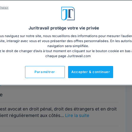
hoisir
rise gérant sa marque, un média ou une victime de
oit de la presse et de l'image est essentielle.
Juritravail protège votre vie privée
 d'avocats compétents. Choisissez parmi
plus de 200
rtout en France. Pour une assistance juridique proche
s naviguez sur notre site, nous recueillons des informations pour mesurer l’audie
site, interagir avec vous et vous présenter des offres personnalisées. En les autoris
t et ville
.
navigation sera simplifiée.
 le droit de changer d’avis à tout moment en cliquant sur le bouton cookie en bas
chaque page Juritravail.com
 MEGHERBI
Contacter cet avocat
Paramétrer
Accepter & continuer
Paris
2
e
t avocat en droit pénal, droit des étrangers et en droit
vient régulièrement aux côtés...
Lire la suite