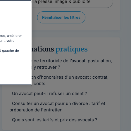
Réinitialiser les filtres
nce, améliorer
ant, votre
Informations
pratiques
 à gauche de
Compétence territoriale de l’avocat, postulation,
comment s’y retrouver ?
Convention d’honoraires d'un avocat : contrat,
conditions, coûts
Un avocat peut-il refuser un client ?
Consulter un avocat pour un divorce : tarif et
préparation de l'entretien
Quels sont les tarifs et prix des avocats ?