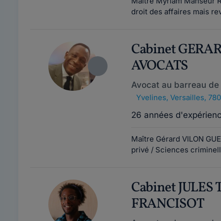
Maître Myriam Manseur Riv
droit des affaires mais 
Cabinet GERA
AVOCATS
Avocat au barreau de 
Yvelines
,
Versailles, 78
26 années d'expérien
Maître Gérard VILON GUEZ
privé / Sciences criminell
Cabinet JULES
FRANCISOT