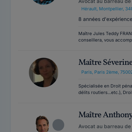
Avocat au barreau de 
Hérault
,
Montpellier, 3
8 années d'expérienc
Maître Jules Teddy FRANC
conseillera, vous accomp
Maître Séveri
Paris
,
Paris 2ème, 7500
Spécialisée en Droit pénal
délits routiers...etc.), Dro
Maître Anthon
Avocat au barreau de 