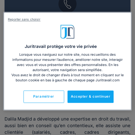
Vous souhaitez une consultation par
Reporter sans choisir
téléphone ?
Consulter immédiatement
Juritravail protège votre vie privée
Lorsque vous naviguez sur notre site, nous recueillons des
ou appelez le
01 75 75 42 33
(8h à 21h du lundi au
informations pour mesurer l’audience, améliorer notre site, interagir
vendredi)
avec vous et vous présenter des offres personnalisées. En les
autorisant, votre navigation sera simplifiée.
Vous avez le droit de changer d’avis à tout moment en cliquant sur le
bouton cookie en bas à gauche de chaque page Juritravail.com
Vous êtes avocat ?
Paramétrer
Accepter & continuer
Présentation
Dalila Madjid a développé une expertise en droit du travail,
aussi bien en conseil qu’en contentieux, elle assiste une
clientèle (salariés, cadres, cadres dirigeants,