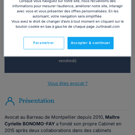
Lorsque vous naviguez sur notre site, nous recueillons des
informations pour mesurer l’audience, améliorer notre site, interagir
avec vous et vous présenter des offres personnalisées. En les
autorisant, votre navigation sera simplifiée.
Vous souhaitez une consultation par
Vous avez le droit de changer d’avis à tout moment en cliquant sur le
téléphone ?
bouton cookie en bas à gauche de chaque page Juritravail.com
Consulter immédiatement
Paramétrer
Accepter & continuer
ou appelez le
01 75 75 42 33
(8h à 21h du lundi au
vendredi)
Vous êtes avocat ?
Présentation
Avocat au Barreau de Montpellier depuis 2010,
Maître
Cyrielle BONOMO-FAY
a fondé son propre Cabinet en
2015 après deux collaborations dans des cabinets