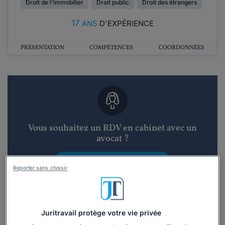
Droit de l'immobilier
Droit public
Droit des étrangers
17
ANS
D'EXPÉRIENCE
PRÉSENTATION
COMPÉTENCES
COORDONNÉES
Vous souhaitez un RDV en cabinet avec un
avocat ?
Recevoir des devis d'avocats
Reporter sans choisir
3 devis en 48h
Juritravail protège votre vie privée