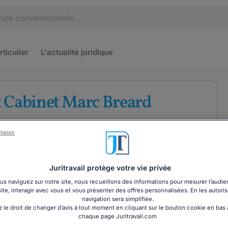
rticulier
L'actualité
juridique
 Cabinet Marc Breard
e
Droit des assurances
Droit pénal
hoisir
Juritravail protège votre vie privée
s naviguez sur notre site, nous recueillons des informations pour mesurer l’audie
site, interagir avec vous et vous présenter des offres personnalisées. En les autoris
COORDONNÉES
navigation sera simplifiée.
 le droit de changer d’avis à tout moment en cliquant sur le bouton cookie en bas
chaque page Juritravail.com