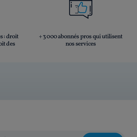
és
: droit
+ 3 000 abonnés pros qui utilisent
oit des
nos services