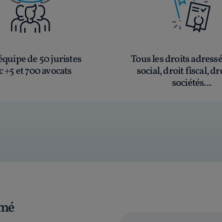
quipe de 50 juristes
Tous les droits adress
c +5 et 700 avocats
social, droit fiscal, dr
sociétés...
rmé