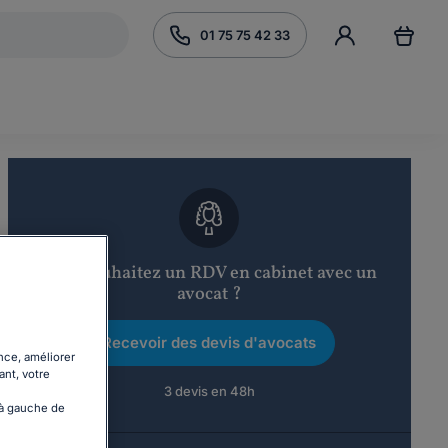
01 75 75 42 33
Vous souhaitez un RDV en cabinet avec un
avocat ?
Recevoir des devis d'avocats
nce, améliorer
ant, votre
3 devis en 48h
 à gauche de