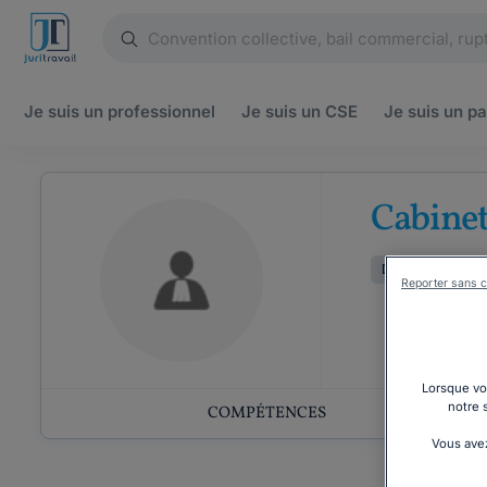
Je suis un
professionnel
Je suis un
CSE
Je suis un
pa
Cabinet
Droit de la famill
Reporter sans c
Lorsque vou
notre 
COMPÉTENCES
Vous avez